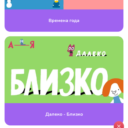
Времена года
Далеко - Близко
close