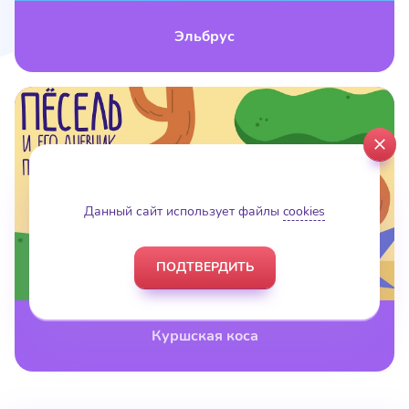
Эльбрус
close
Данный сайт использует файлы
cookies
ПОДТВЕРДИТЬ
Куршская коса