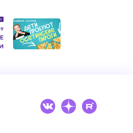
ют
Е
И