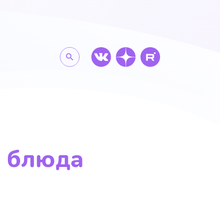
search
 блюда